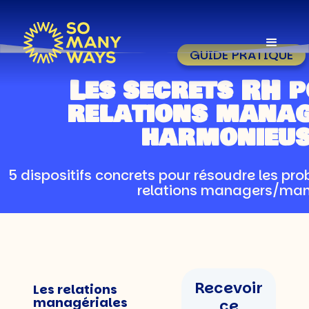
GUIDE PRATIQUE
Les secrets RH 
relations manag
harmonieus
5 dispositifs concrets pour résoudre les prob
relations managers/ma
Recevoir
Les relations
managériales
ce