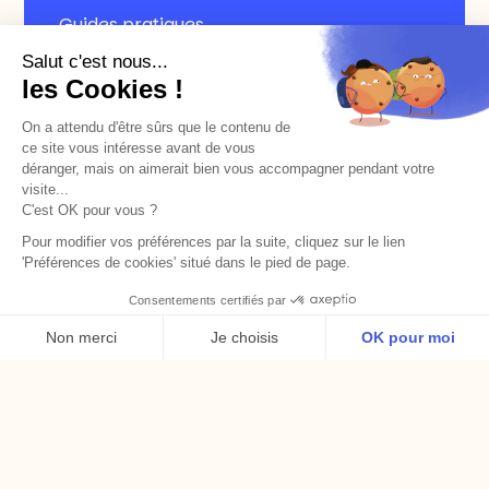
Guides pratiques
Salut c'est nous...
Articles
les Cookies !
Newsletter
On a attendu d'être sûrs que le contenu de
ce site vous intéresse avant de vous
déranger, mais on aimerait bien vous accompagner pendant votre
visite...
C'est OK pour vous ?
Pour modifier vos préférences par la suite, cliquez sur le lien
'Préférences de cookies' situé dans le pied de page.
Consentements certifiés par
Non merci
Je choisis
OK pour moi
Axeptio consent
Plateforme de Gestion du Consentement : Personnalise
Notre plateforme vous permet d'adapter et de gérer vos 
Voir le certificat