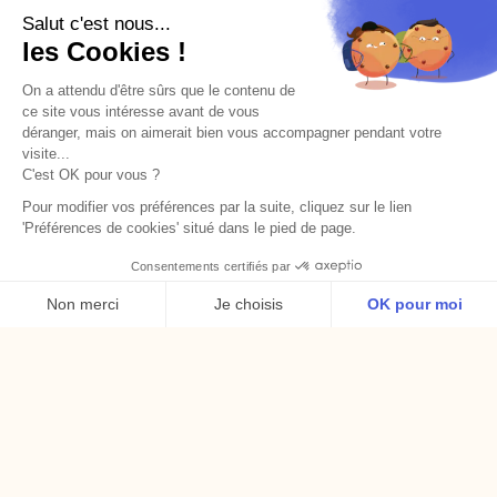
Salut c'est nous...
Guides pratiques
les Cookies !
Articles
On a attendu d'être sûrs que le contenu de
ce site vous intéresse avant de vous
Newsletter
déranger, mais on aimerait bien vous accompagner pendant votre
visite...
C'est OK pour vous ?
Pour modifier vos préférences par la suite, cliquez sur le lien
'Préférences de cookies' situé dans le pied de page.
Consentements certifiés par
Non merci
Je choisis
OK pour moi
Axeptio consent
Plateforme de Gestion du Consentement : Personnalise
Notre plateforme vous permet d'adapter et de gérer vos 
Voir le certificat