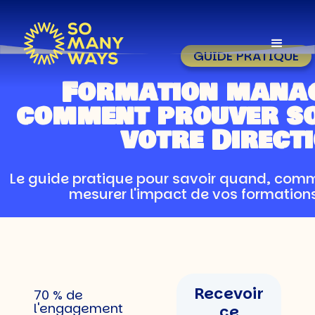
GUIDE PRATIQUE
Formation manag
comment prouver so
votre Directi
Le guide pratique pour savoir quand, comm
mesurer l'impact de vos formation
Recevoir
70 % de
l'engagement
ce