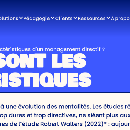
olutions
Pédagogie
Clients
Ressources
À propo
actéristiques d'un management directif ?
SONT LES
ISTIQUES
UN
e à une évolution des mentalités. Les études 
EMENT
 dures et trop directives, ne siéent plus aux 
sues de l’étude Robert Walters (2022)* : aujou