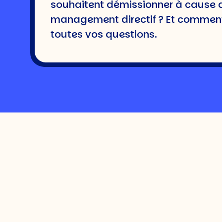
DIREC
souhaitent démissionner à cause de
management directif ? Et commen
toutes vos questions.
Temps de lecture : 6 minute
Le management directif est l’un des qu
de Hersey et Blanchard. Il se caractéri
résultats. Ni universellement bon, ni u
Définition du manage
Le management directif (ou management
Donne des instructions claires et 