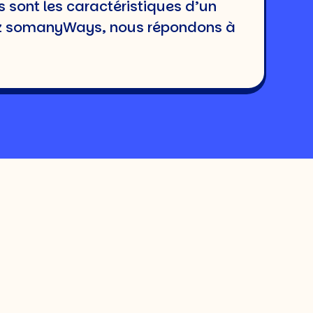
 sont les caractéristiques d’un
ez somanyWays, nous répondons à
 la théorie du leadership situationnel
es et un contrôle rapproché des
ituations spécifiques.
er :