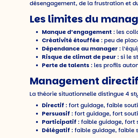
désengagement, de la frustration et du
Les limites du manag
Manque d’engagement
: les col
Créativité étouffée
: peu de place
Dépendance au manager
: l’éq
Risque de climat de peur
: si le 
Perte de talents
: les profils aut
Management directif 
La théorie situationnelle distingue 4 sty
Directif
: fort guidage, faible sout
Persuasif
: fort guidage, fort sou
Participatif
: faible guidage, fort
Délégatif
: faible guidage, faible